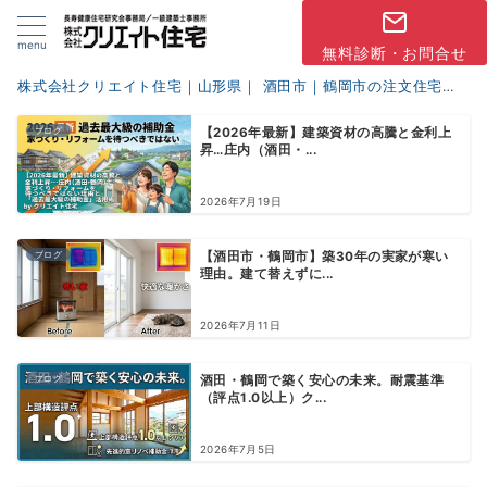
menu
無料診断・お問合せ
株式会社クリエイト住宅｜山形県｜ 酒田市｜鶴岡市の注文住宅
ブ
ブログ
【2026年最新】建築資材の高騰と金利上
昇…庄内（酒田・...
2026年7月19日
ブログ
【酒田市・鶴岡市】築30年の実家が寒い
理由。建て替えずに...
2026年7月11日
ブログ
酒田・鶴岡で築く安心の未来。耐震基準
（評点1.0以上）ク...
2026年7月5日