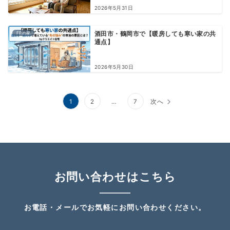
2026年5月31日
FPの家
酒田市・鶴岡市で【暖房しても寒い家の共
通点】
2026年5月30日
投
1
2
…
7
次へ
稿
の
ペ
ー
お問い合わせはこちら
ジ
送
お電話・メールでお気軽にお問い合わせください。
り