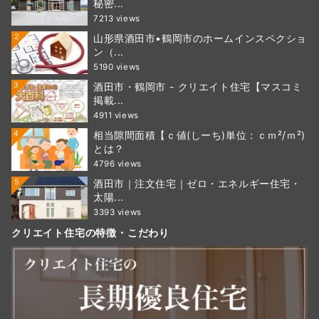
秘密...
7213 views
2
山形県酒田市•鶴岡市のホームインスペクショ
ン（...
5190 views
3
酒田市・鶴岡市 - クリエイト住宅【マスコミ
掲載...
4911 views
4
相当隙間面積【ｃ値(しーち)単位：ｃｍ²/ｍ²)
とは？
4796 views
5
酒田市｜注文住宅｜ゼロ・エネルギー住宅・
太陽...
3393 views
クリエイト住宅の特徴・こだわり