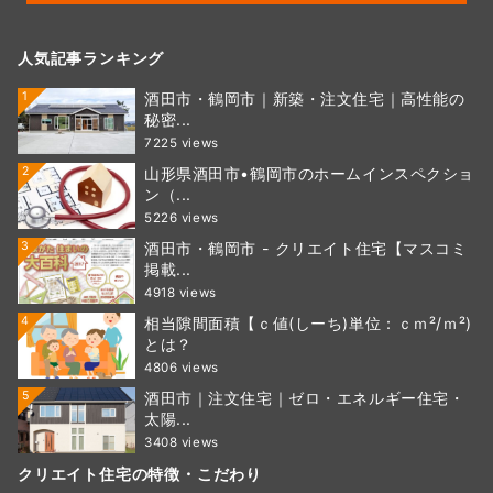
人気記事ランキング
1
酒田市・鶴岡市｜新築・注文住宅｜高性能の
秘密...
7225 views
2
山形県酒田市•鶴岡市のホームインスペクショ
ン（...
5226 views
3
酒田市・鶴岡市 - クリエイト住宅【マスコミ
掲載...
4918 views
4
相当隙間面積【ｃ値(しーち)単位：ｃｍ²/ｍ²)
とは？
4806 views
5
酒田市｜注文住宅｜ゼロ・エネルギー住宅・
太陽...
3408 views
クリエイト住宅の特徴・こだわり