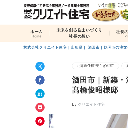
未来を創る住まいづくり
ホーム
社長
社長の想い
Home
P
株式会社クリエイト住宅｜山形県｜ 酒田市｜鶴岡市の注文
北海道仕様”安らぎの家”
酒田市｜新築・
髙橋俊昭様邸
by
クリエイト住宅