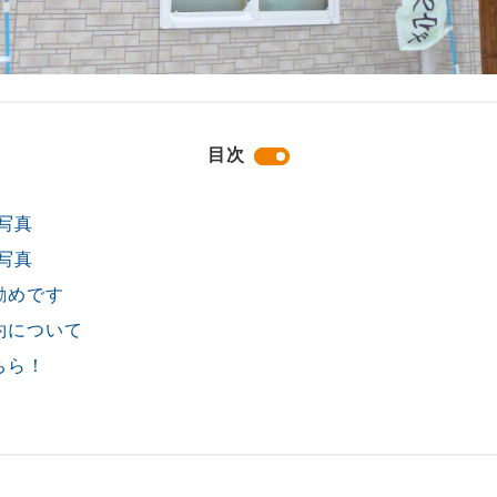
目次
写真
写真
勧めです
約について
ちら！
！