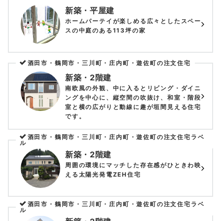
新築・平屋建
ホームパーテイが楽しめる広々としたスペー
スの中庭のある113坪の家
酒田市・鶴岡市・三川町・庄内町・遊佐町の注文住宅
新築・2階建
南欧風の外観、中に入るとリビング・ダイニ
ングを中心に、縦空間の吹抜け、和室・階段
室と横の広がりと動線に趣が垣間見える住宅
です。
酒田市・鶴岡市・三川町・庄内町・遊佐町の注文住宅ラベ
ル
新築・2階建
周囲の環境にマッチした存在感がひときわ映
える太陽光発電ZEH住宅
酒田市・鶴岡市・三川町・庄内町・遊佐町の注文住宅ラベ
ル