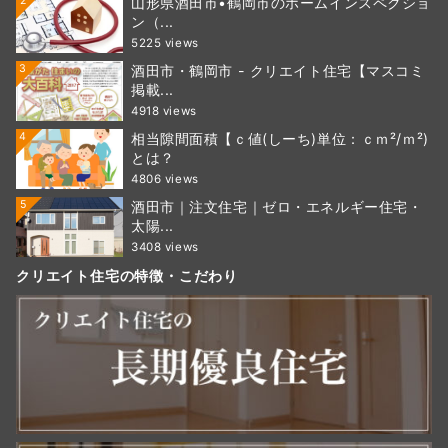
2
山形県酒田市•鶴岡市のホームインスペクショ
ン（...
5225 views
3
酒田市・鶴岡市 - クリエイト住宅【マスコミ
掲載...
4918 views
4
相当隙間面積【ｃ値(しーち)単位：ｃｍ²/ｍ²)
とは？
4806 views
5
酒田市｜注文住宅｜ゼロ・エネルギー住宅・
太陽...
3408 views
クリエイト住宅の特徴・こだわり