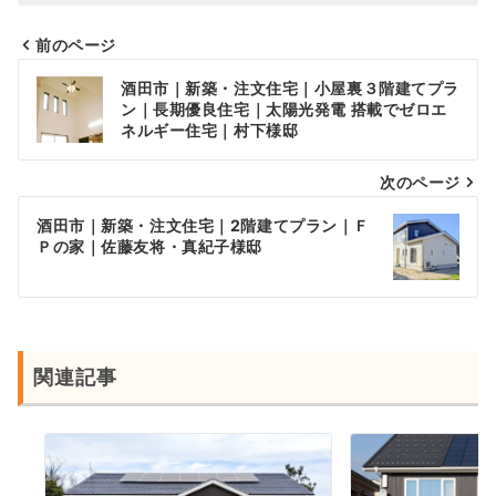
前のページ
投
酒田市｜新築・注文住宅｜小屋裏３階建てプラ
稿
ン｜長期優良住宅｜太陽光発電 搭載でゼロエ
ネルギー住宅｜村下様邸
ナ
次のページ
ビ
ゲ
酒田市｜新築・注文住宅｜2階建てプラン｜Ｆ
Ｐの家｜佐藤友将・真紀子様邸
ー
シ
ョ
ン
関連記事