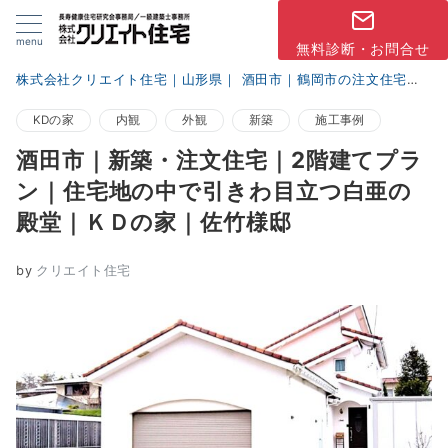
menu
無料診断・お問合せ
株式会社クリエイト住宅｜山形県｜ 酒田市｜鶴岡市の注文住宅
ブ
KDの家
内観
外観
新築
施工事例
酒田市｜新築・注文住宅｜2階建てプラ
ン｜住宅地の中で引きわ目立つ白亜の
殿堂｜ＫＤの家｜佐竹様邸
by
クリエイト住宅