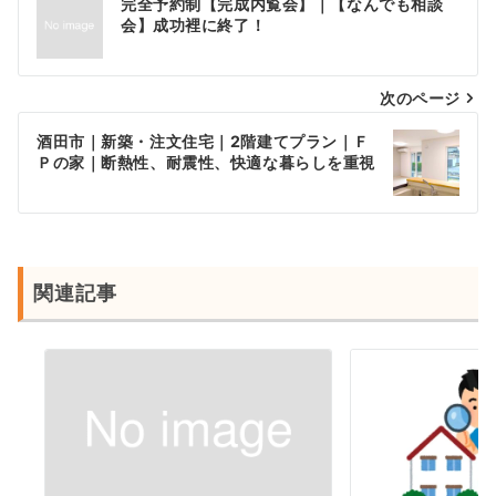
完全予約制【完成内覧会】｜【なんでも相談
稿
会】成功裡に終了！
ナ
次のページ
ビ
ゲ
酒田市｜新築・注文住宅｜2階建てプラン｜Ｆ
Ｐの家｜断熱性、耐震性、快適な暮らしを重視
ー
シ
ョ
ン
関連記事