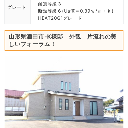
耐震等級３
グレード
断熱等級６(Ua値＝0.39ｗ/㎡・ｋ)
HEAT20G1グレード
山形県酒田市‐K様邸 外観 片流れの美
しいフォーラム！