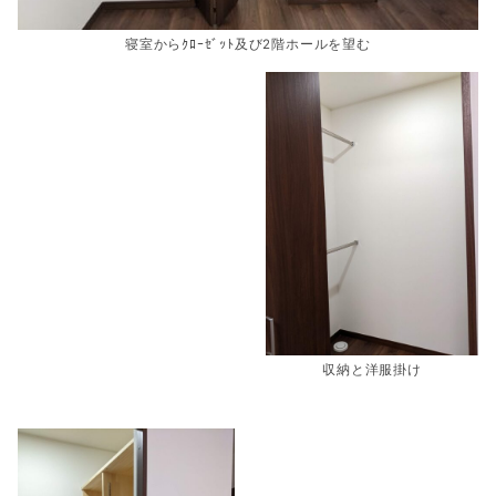
寝室からｸﾛｰｾﾞｯﾄ及び2階ホールを望む
収納と洋服掛け