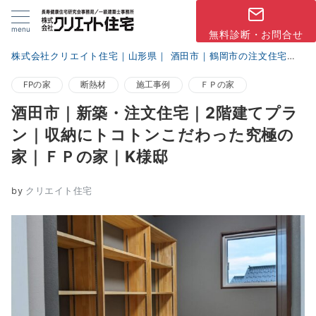
menu
無料診断・お問合せ
株式会社クリエイト住宅｜山形県｜ 酒田市｜鶴岡市の注文住宅
ブ
FPの家
断熱材
施工事例
ＦＰの家
酒田市｜新築・注文住宅｜2階建てプラ
ン｜収納にトコトンこだわった究極の
家｜ＦＰの家｜K様邸
by
クリエイト住宅