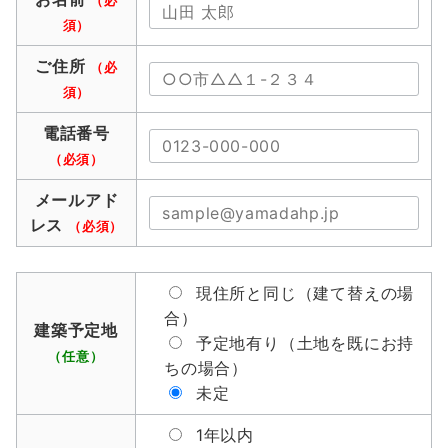
（必
須）
ご住所
（必
須）
電話番号
（必須）
メールアド
レス
（必須）
現住所と同じ（建て替えの場
合）
建築予定地
予定地有り（土地を既にお持
（任意）
ちの場合）
未定
1年以内