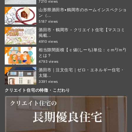
7210 views
2
山形県酒田市•鶴岡市のホームインスペクショ
ン（...
5187 views
3
酒田市・鶴岡市 - クリエイト住宅【マスコミ
掲載...
4910 views
4
相当隙間面積【ｃ値(しーち)単位：ｃｍ²/ｍ²)
とは？
4793 views
5
酒田市｜注文住宅｜ゼロ・エネルギー住宅・
太陽...
3391 views
クリエイト住宅の特徴・こだわり