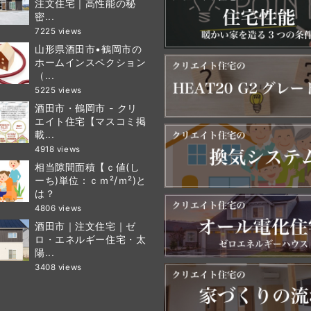
注文住宅｜高性能の秘
密...
7225 views
山形県酒田市•鶴岡市の
ホームインスペクション
（...
5225 views
酒田市・鶴岡市 - クリ
エイト住宅【マスコミ掲
載...
4918 views
相当隙間面積【ｃ値(し
ーち)単位：ｃｍ²/ｍ²)と
は？
4806 views
酒田市｜注文住宅｜ゼ
ロ・エネルギー住宅・太
陽...
3408 views