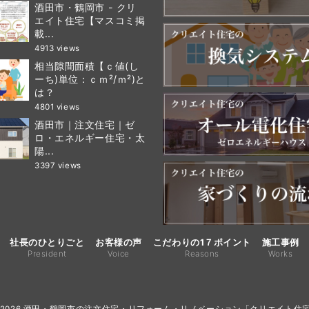
酒田市・鶴岡市 - クリ
エイト住宅【マスコミ掲
載...
4913 views
相当隙間面積【ｃ値(し
ーち)単位：ｃｍ²/ｍ²)と
は？
4801 views
酒田市｜注文住宅｜ゼ
ロ・エネルギー住宅・太
陽...
3397 views
社長のひとりごと
お客様の声
こだわりの1７ポイント
施工事例
President
Voice
Reasons
Works