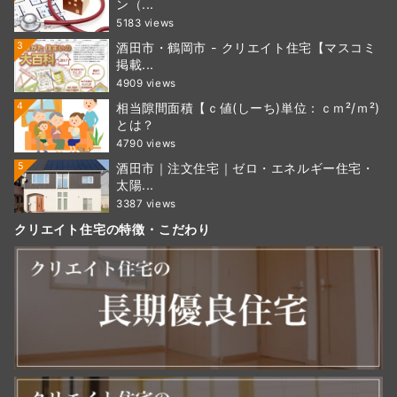
ン（...
5183 views
3
酒田市・鶴岡市 - クリエイト住宅【マスコミ
掲載...
4909 views
4
相当隙間面積【ｃ値(しーち)単位：ｃｍ²/ｍ²)
とは？
4790 views
5
酒田市｜注文住宅｜ゼロ・エネルギー住宅・
太陽...
3387 views
クリエイト住宅の特徴・こだわり