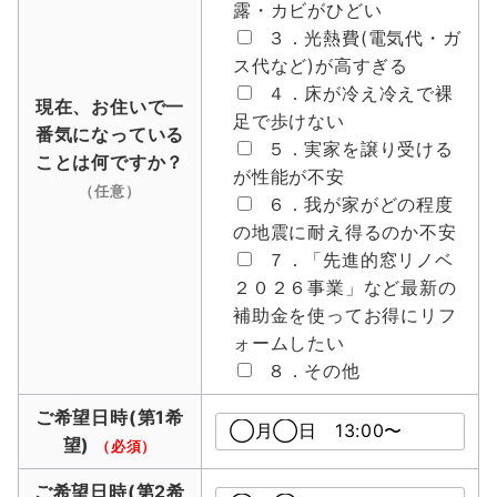
露・カビがひどい
３．光熱費(電気代・ガ
ス代など)が高すぎる
４．床が冷え冷えで裸
現在、お住いで一
足で歩けない
番気になっている
５．実家を譲り受ける
ことは何ですか？
が性能が不安
（任意）
６．我が家がどの程度
の地震に耐え得るのか不安
７．「先進的窓リノベ
２０２６事業」など最新の
補助金を使ってお得にリフ
ォームしたい
８．その他
ご希望日時(第1希
望)
（必須）
ご希望日時(第2希