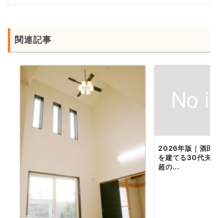
シ
ョ
ン
関連記事
2026年版｜酒
を建てる30代夫婦
超の...