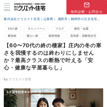
menu
無料診断・お問合せ
株式会社クリエイト住宅｜山形県｜ 酒田市｜鶴岡市の注文住宅
ブ
KDの家
キャンペーン
ブログ
換気・結露
断熱材
暖かい家
最新情報
高気密・高断熱住宅
【60〜70代の終の棲家】庄内の冬の寒
さを我慢するのは終わりにしません
か？最高クラスの断熱で叶える「安
心・健康な平屋暮らし」
by
クリエイト住宅