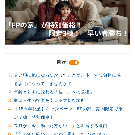
目次
若い頃に気にならなかったことが、少しずつ負担に感じ
るようになっていませんか？
年齢とともに変わる「住まいへの負担」
家は人生の後半を支える大切な場所
【15周年記念】キャンペーン「FPの家」期間限定で限
定３棟 特別価格！
プロが「今、動いた方がいい」と断言する理由
「知らずに終わる」のが一番もったいないから