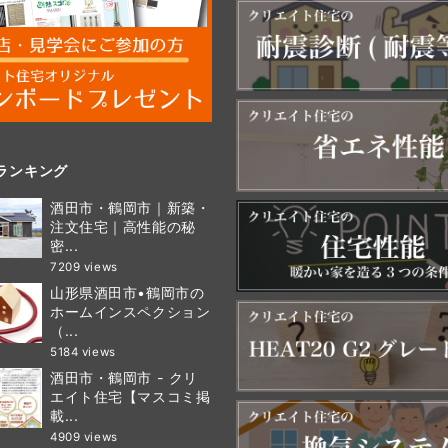
ランキング
酒田市・鶴岡市｜新築・
注文住宅｜高性能の秘
密...
7209 views
山形県酒田市•鶴岡市の
ホームインスペクション
（...
5184 views
酒田市・鶴岡市 - クリ
エイト住宅【マスコミ掲
載...
4909 views