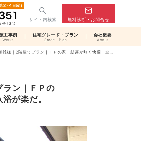
サイト内検索
無料診断・お問合せ
施工事例
住宅グレード・プラン
会社概要
Works
Grade・Plan
About
てプラン｜ＦＰの家｜結露が無く快適｜全室の温度がほぼ均一で冬の入浴が楽だ。
プラン｜ＦＰの
入浴が楽だ。