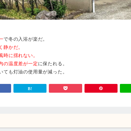
一
で冬の入浴が楽だ。
く静かだ。
風時に揺れない。
内の温度差が一定
に保たれる。
いても灯油の使用量が減った。