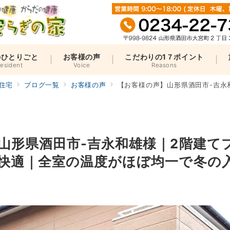
のひとりごと
お客様の声
こだわりの1７ポイント
resident
Voice
Reasons
住宅
ブログ一覧
お客様の声
【お客様の声】山形県酒田市-吉永和雄様｜2階建
山形県酒田市-吉永和雄様｜2階建て
快適｜全室の温度がほぼ均一で冬の