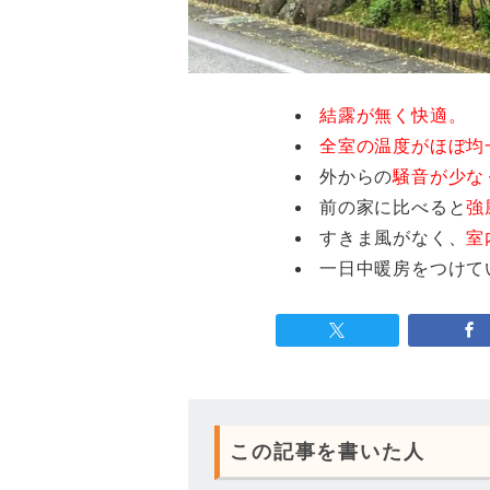
結露が無く快適。
全室の温度がほぼ均
外からの
騒音が少な
前の家に比べると
強
すきま風がなく、
室
一日中暖房をつけて
この記事を書いた人