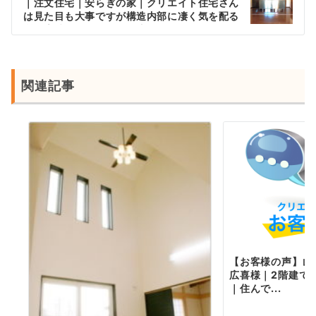
｜注文住宅｜安らぎの家｜クリエイト住宅さん
ー
は見た目も大事ですが構造内部に凄く気を配る
所が素晴らしいと思い発注しました
シ
ョ
ン
関連記事
【お客様の声】山
広喜様｜2階建て
｜住んで...