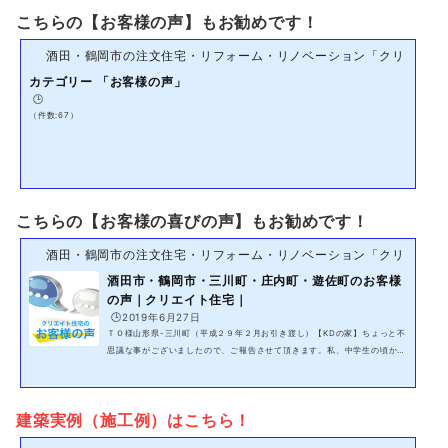
こちらの【お客様の声】もお勧めです！
酒田・鶴岡市の注文住宅・リフォーム・リノベーション「クリエイト
カテゴリー 「お客様の声」
🕒️
（件数:67）
こちらの【お客様の喜びの声】もお勧めです！
酒田・鶴岡市の注文住宅・リフォーム・リノベーション「クリエイト
酒田市・鶴岡市・三川町・庄内町・遊佐町のお客様
の声｜クリエイト住宅｜
🕒️2019年6月27日
ＴＯ様山形県-三川町（平成２９年２月お引き渡し）【KDの家】ちょっと不
思議な事がございましたので、ご報告させて頂きます。私、中学生の頃から
この季節毎年アレルギーで、花粉のようにくしゃみ･鼻水は止まらず、目は
痒く、ひどくなると首の後ろが腫れてしまうという状況でした。しかし、何
故か今年は全くそのような事がなく快適に過ごしています。建てて頂きまし
建築実例（施工例）はこちら！
た家のフィルター等にそのような効果があるのか、私のような変化があった
方が過去にいらっしゃいましたでしょうか。この１年で何か変わった事とい