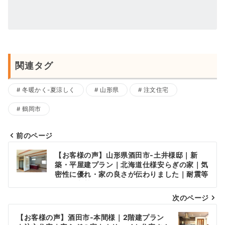
関連タグ
冬暖かく-夏涼しく
山形県
注文住宅
鶴岡市
前のページ
投
【お客様の声】山形県酒田市‐土井様邸｜新
稿
築・平屋建プラン｜北海道仕様安らぎの家｜気
密性に優れ・家の良さが伝わりました｜耐震等
ナ
級３・断熱等級６
次のページ
ビ
ゲ
【お客様の声】酒田市‐本間様｜2階建プラン