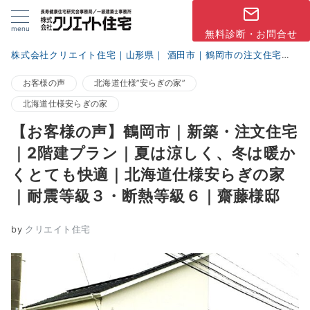
menu
無料診断・お問合せ
株式会社クリエイト住宅｜山形県｜ 酒田市｜鶴岡市の注文住宅
ブ
お客様の声
北海道仕様”安らぎの家”
北海道仕様安らぎの家
【お客様の声】鶴岡市｜新築・注文住宅
｜2階建プラン｜夏は涼しく、冬は暖か
くとても快適｜北海道仕様安らぎの家
｜耐震等級３・断熱等級６｜齋藤様邸
by
クリエイト住宅