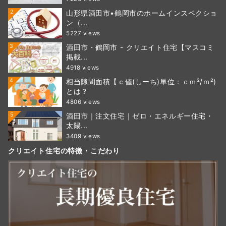
2
山形県酒田市•鶴岡市のホームインスペクショ
ン（...
5227 views
3
酒田市・鶴岡市 - クリエイト住宅【マスコミ
掲載...
4918 views
4
相当隙間面積【ｃ値(しーち)単位：ｃｍ²/ｍ²)
とは？
4806 views
5
酒田市｜注文住宅｜ゼロ・エネルギー住宅・
太陽...
3409 views
クリエイト住宅の特徴・こだわり