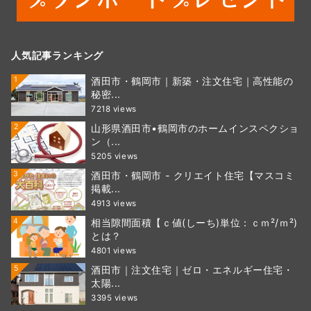
人気記事ランキング
1
酒田市・鶴岡市｜新築・注文住宅｜高性能の
秘密...
7218 views
2
山形県酒田市•鶴岡市のホームインスペクショ
ン（...
5205 views
3
酒田市・鶴岡市 - クリエイト住宅【マスコミ
掲載...
4913 views
4
相当隙間面積【ｃ値(しーち)単位：ｃｍ²/ｍ²)
とは？
4801 views
5
酒田市｜注文住宅｜ゼロ・エネルギー住宅・
太陽...
3395 views