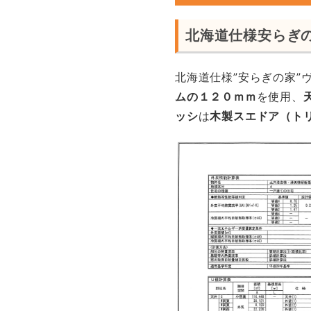
北海道仕様安らぎ
北海道仕様”安らぎの家”
ムの１２０ｍｍ
を使用、
ッシ
は
木製スエドア（ト