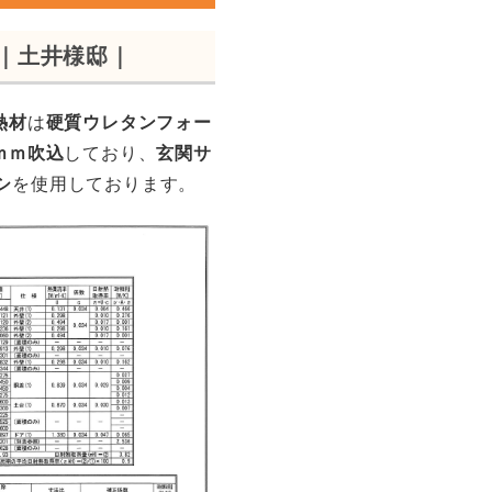
｜土井様邸｜
熱材
は
硬質ウレタンフォー
ｍｍ吹込
しており、
玄関サ
シ
を使用しております。