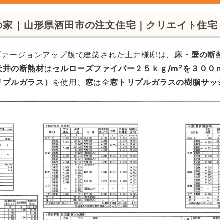
の家｜山形県酒田市の注文住宅｜クリエイト住宅
ヴァージョンアップ版で建築された土井様邸は、
床・壁の断
天井の断熱材
は
セルローズファイバー２５ｋｇ/m²を３００
リプルガラス）
を使用、
窓
は全
窓トリプルガラスの樹脂サッ